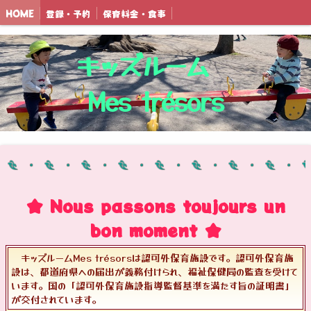
HOME
登録・予約
保育料金・食事
キッズルーム
Mes trésors
★ Nous passons toujours un
bon moment ★
キッズルームMes trésorsは認可外保育施設です。認可外保育施
設は、都道府県への届出が義務付けられ、福祉保健局の監査を受けて
います。国の「認可外保育施設指導監督基準を満たす旨の証明書」
が交付されています。