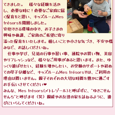
てきました。 様々な経験を活か
し、必要な時に！必要なご家庭に届
く保育をと思い、キッズルームMes
trésorsを開園しました。
安心できる環境の中で、お子さまの
興味や体調、ご家族のご希望に寄り
添った保育をいたします。嬉しいことや小さな気づき、不安や悩
みなど、お話しくださいね。
仕事や学び、兄弟の行事や習い事、通院やお買い物、美容
やリフレッシュなど、様々なご用事があると思います。また、ゆ
っくり遊ばせたい、経験を増やしたい、お受験のサポートや初め
ての母子分離など、キッズルームMes trésorsでは、ご利用の
理由は問いません。親子それぞれの大切な時間を豊かに過ごす
お手伝いさせてください❤︎
みんな、Mes trésors(メトレゾール)と呼ばずに、"ゆきこせん
せんち”と呼びます（笑）親戚やお友達の家を訪ねるように、遊
びにいらしてくださいね。