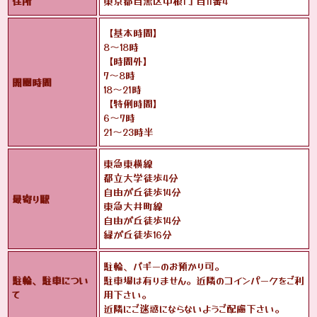
住所
東京都目黒区中根1丁目11番4
【基本時間】
8〜18時
【時間外】
7〜8時
開園時間
18〜21時
【特例時間】
6〜7時
21〜23時半
東急東横線
都立大学徒歩4分
自由が丘徒歩14分
最寄り駅
東急大井町線
自由が丘徒歩14分
緑が丘徒歩16分
駐輪、バギーのお預かり可。
駐輪、駐車につい
駐車場は有りません。近隣のコインパークをご利
て
用下さい。
近隣にご迷惑にならないようご配慮下さい。