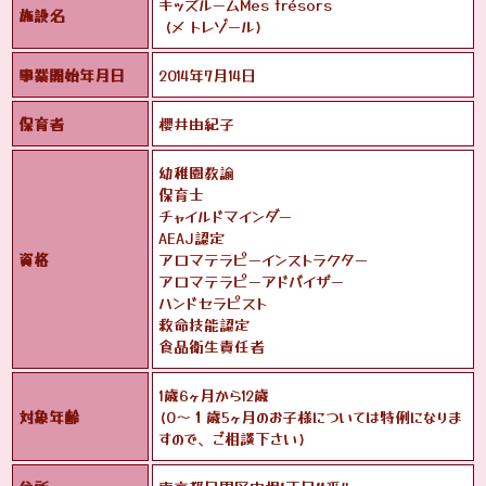
キッズルームMes trésors
施設名
(メ トレゾール)
事業開始年月日
2014年7月14日
保育者
櫻井由紀子
幼稚園教諭
保育士
チャイルドマインダー
AEAJ認定
資格
アロマテラピーインストラクター
アロマテラピーアドバイザー
ハンドセラピスト
救命技能認定
食品衛生責任者
1歳6ヶ月から12歳
対象年齢
(0〜１歳5ヶ月のお子様については特例になりま
すので、ご相談下さい)